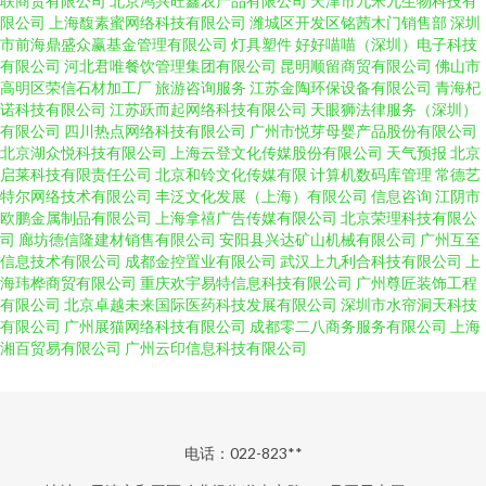
联商贸有限公司
北京鸿兴旺鑫农产品有限公司
天津市九米九生物科技有
限公司
上海馥素蜜网络科技有限公司
潍城区开发区铭茜木门销售部
深圳
市前海鼎盛众赢基金管理有限公司
灯具塑件
好好喵喵（深圳）电子科技
有限公司
河北君唯餐饮管理集团有限公司
昆明顺留商贸有限公司
佛山市
高明区荣信石材加工厂
旅游咨询服务
江苏金陶环保设备有限公司
青海杞
诺科技有限公司
江苏跃而起网络科技有限公司
天眼狮法律服务（深圳）
有限公司
四川热点网络科技有限公司
广州市悦芽母婴产品股份有限公司
北京湖众悦科技有限公司
上海云登文化传媒股份有限公司
天气预报
北京
启莱科技有限责任公司
北京和铃文化传媒有限
计算机数码库管理
常德艺
特尔网络技术有限公司
丰泛文化发展（上海）有限公司
信息咨询
江阴市
欧鹏金属制品有限公司
上海拿禧广告传媒有限公司
北京荣理科技有限公
司
廊坊德信隆建材销售有限公司
安阳县兴达矿山机械有限公司
广州互至
信息技术有限公司
成都金控置业有限公司
武汉上九利合科技有限公司
上
海玮桦商贸有限公司
重庆欢宇易特信息科技有限公司
广州尊匠装饰工程
有限公司
北京卓越未来国际医药科技发展有限公司
深圳市水帘洞天科技
有限公司
广州展猫网络科技有限公司
成都零二八商务服务有限公司
上海
湘百贸易有限公司
广州云印信息科技有限公司
电话：022-823**