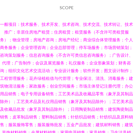
SCOPE
一般项目：技术服务、技术开发、技术咨询、技术交流、技术转让、技术
推广；非居住房地产租赁；住房租赁；租赁服务（不含许可类租赁服
务）；物业管理；房地产咨询；房地产经纪；商业综合体管理服务；个人
商务服务；企业管理咨询；企业总部管理；停车场服务；市场营销策划；
咨询策划服务；信息咨询服务（不含许可类信息咨询服务）；广告设计、
代理；广告制作；会议及展览服务；礼仪服务；企业形象策划；财务咨
询；组织文化艺术交流活动；专业设计服务；软件开发；图文设计制作；
工程管理服务；花卉绿植租借与代管理；专业保洁、清洗、消毒服务；建
筑物清洁服务；家政服务；创业空间服务；市场主体登记注册代理；办公
用品销售；电子专用设备销售；工艺美术品及收藏品零售（象牙及其制品
除外）；工艺美术品及礼仪用品销售（象牙及其制品除外）；工艺美术品
及收藏品批发（象牙及其制品除外）；日用陶瓷制品销售；建筑陶瓷制品
销售；皮革制品销售；塑料制品销售；针纺织品销售；针纺织品及原料销
售；服装服饰零售；服装服饰批发；五金产品批发；建筑材料销售；建筑
装饰材料销售；金属材料销售；家用电器销售；家具销售；卫生洁具销